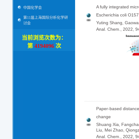
A fully integrated micr
中国化学会
Escherichia coli O15
第11届上海国际分析化学研
Yuting Shang, Gaowa X
讨会
Anal. Chem., 2022,
当前浏览次数为：
第
4194096
次
Paper-based distance 
change
Shuang Xia, Fangchao
Liu, Mei Zhao, Qiong
Anal. Chem., 2022,