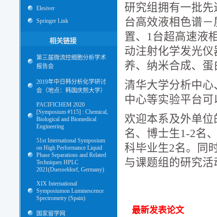
研究组拥有一批先
Elesiver
台高效液相色谱－
Springer Link
置、1台超高速液
相关链接
动注射化学发光仪
第三届微流控细胞分析学术
养、纳米合成、蛋
报告会
2019年中日韩分析化学研讨
清华大学分析中心
会（地点：韩国庆熙大学）
中心等实验平台可
PACIFICHEM 2020
[Symposium #115] : Chemical,
欢迎本系及外单位
Biological and Biomedical
Engineering
名、博士生1-2名
51st International Symposium
科毕业生2名。同
on High Performance Liquid
Phase Separations and Related
与课题组的研究活
Techniques HPLC
2021(Duesseldorf, Germany)
XIX International
Symposiumon Luminescence
Spectrometry (Spain)
最新发表论文
国家留学网