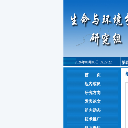
2026年08月06日 09:29:22
第
首 页
组内成员
研究方向
发表论文
组内动态
技术推广