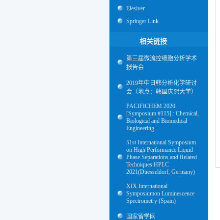
Elesiver
Springer Link
相关链接
第三届微流控细胞分析学术
报告会
2019年中日韩分析化学研讨
会（地点：韩国庆熙大学）
PACIFICHEM 2020
[Symposium #115] : Chemical,
Biological and Biomedical
Engineering
51st International Symposium
on High Performance Liquid
Phase Separations and Related
Techniques HPLC
2021(Duesseldorf, Germany)
XIX International
Symposiumon Luminescence
Spectrometry (Spain)
国家留学网