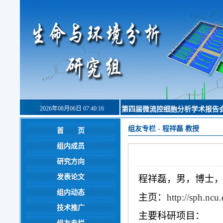
2026年08月06日 07:40:16
第四届微流控细胞分析学术报告
组友专栏
-
程祥磊 教授
首 页
组内成员
研究方向
发表论文
程祥磊，男，博士，
组内动态
主页：
http://sph.ncu
技术推广
主要科研项目：