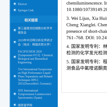
chemiluminescence. In
Elesiver
10.1080/10739149.2
Springer Link
3. Wei Lijun, Xia Hu
相关链接
Cheng Xianglei. Chemi
第三届微流控细胞分析学术
presence of short-cha
报告会
761–768. DOI: 10.24
2019年中日韩分析化学研讨
会（地点：韩国庆熙大学）
4. 国家发明专利：
PACIFICHEM 2020
检测的化学发光检测仪. 
[Symposium #115] : Chemical,
Biological and Biomedical
5. 国家发明专利
Engineering
测食品中氟喹诺酮类残留
51st International Symposium
on High Performance Liquid
Phase Separations and Related
Techniques HPLC
2021(Duesseldorf, Germany)
XIX International
Symposiumon Luminescence
Spectrometry (Spain)
国家留学网