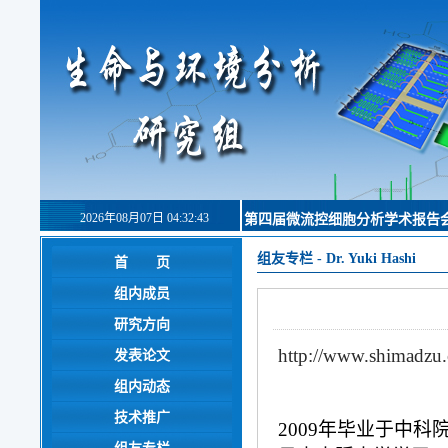
2026年08月07日 04:32:43
第四届微流控细胞分析学术报告
组友专栏
-
Dr. Yuki Hashi
首 页
组内成员
研究方向
http://www.shimadzu.
发表论文
组内动态
技术推广
2009年毕业于中科