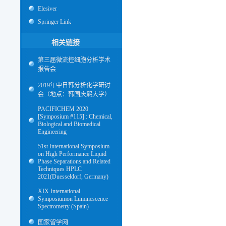
Elesiver
Springer Link
相关链接
第三届微流控细胞分析学术
报告会
2019年中日韩分析化学研讨
会（地点：韩国庆熙大学）
PACIFICHEM 2020
[Symposium #115] : Chemical,
Biological and Biomedical
Engineering
51st International Symposium
on High Performance Liquid
Phase Separations and Related
Techniques HPLC
2021(Duesseldorf, Germany)
XIX International
Symposiumon Luminescence
Spectrometry (Spain)
国家留学网