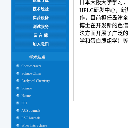
组友专栏
日本大阪大学学习，
技术经验
HPLC研发中心，
作，目前担任岛津全球
实验设备
博士在开发新的色
测试服务
法方面开展了广泛
留 言 薄
学和蛋白质组学）
加入我们
学术站点
Chemosensers
Science China
Analytical Chemistry
Science
Nature
SCI
ACS Journals
RSC Journals
Wiley InterScience