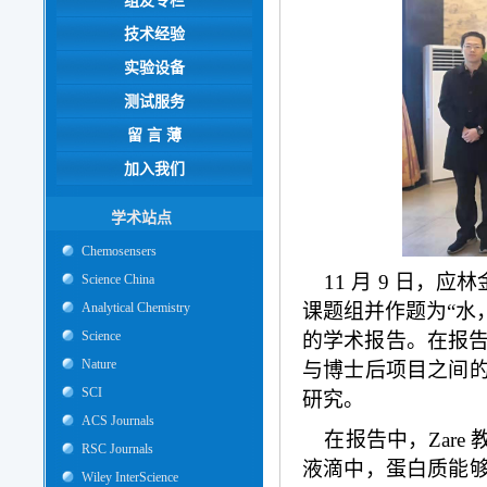
组友专栏
技术经验
实验设备
测试服务
留 言 薄
加入我们
学术站点
Chemosensers
11 月 9 日，应林金
Science China
Analytical Chemistry
课题组并作题为“水，如此常见
Science
的学术报告。在报告
Nature
与博士后项目之间
SCI
研究。
ACS Journals
在报告中，Zare
RSC Journals
液滴中，蛋白质能
Wiley InterScience