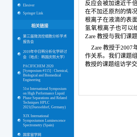
反应会被加速近千
Elesiver
在不加还原剂的情况
Springer Link
根离子在液滴的表
相关链接
氢氧根离子也可以
Zare 教授与我
第三届微流控细胞分析学术
报告会
Zare 教授于2
2019年中日韩分析化学研讨
作关系。我们课题组
会（地点：韩国庆熙大学）
教授的课题组访学交流，
PACIFICHEM 2020
[Symposium #115] : Chemical,
Biological and Biomedical
Engineering
51st International Symposium
on High Performance Liquid
Phase Separations and Related
Techniques HPLC
2021(Duesseldorf, Germany)
XIX International
Symposiumon Luminescence
Spectrometry (Spain)
国家留学网