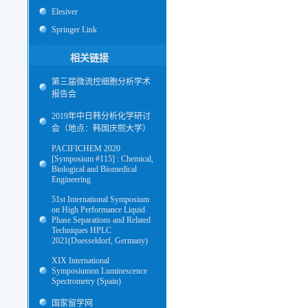
Elesiver
Springer Link
相关链接
第三届微流控细胞分析学术
报告会
2019年中日韩分析化学研讨
会（地点：韩国庆熙大学）
PACIFICHEM 2020
[Symposium #115] : Chemical,
Biological and Biomedical
Engineering
51st International Symposium
on High Performance Liquid
Phase Separations and Related
Techniques HPLC
2021(Duesseldorf, Germany)
XIX International
Symposiumon Luminescence
Spectrometry (Spain)
国家留学网